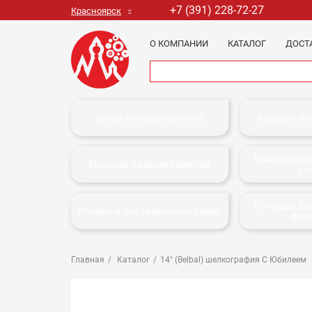
+7 (391) 228-72-27
Красноярск
О КОМПАНИИ
КАТАЛОГ
ДОСТ
Супер батареи салютов
Веерные ба
Комбиниров
Мощные батареи салютов
са
Петарды, Б
Ракеты и Фестивальные шары
фей
Главная
Каталог
14" (Belbal) шелкография С Юбилеем