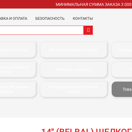
МИНИМАЛЬНАЯ СУММА ЗАКАЗА 3 000
АВКА И ОПЛАТА
БЕЗОПАСНОСТЬ
КОНТАКТЫ
тареи салютов
Малые батареи салютов
Средн
анные батареи
Фонтаны и фаеры
лютов
омбы, Наземные
Хлопушки и Бенгальские
Това
ерверки
свечи
14" (BELBAL) ШЕЛК