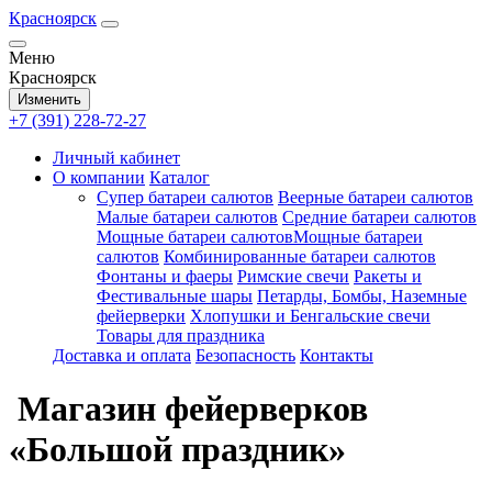
Красноярск
Меню
Красноярск
Изменить
+7 (391) 228-72-27
Личный кабинет
О компании
Каталог
Супер батареи салютов
Веерные батареи салютов
Малые батареи салютов
Средние батареи салютов
Мощные батареи салютовМощные батареи
салютов
Комбинированные батареи салютов
Фонтаны и фаеры
Римские свечи
Ракеты и
Фестивальные шары
Петарды, Бомбы, Наземные
фейерверки
Хлопушки и Бенгальские свечи
Товары для праздника
Доставка и оплата
Безопасность
Контакты
Магазин фейерверков
«Большой праздник»