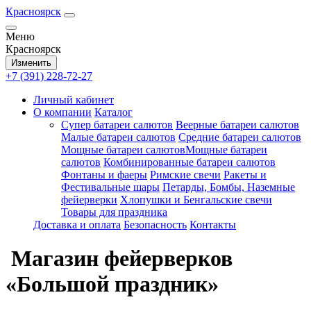
Красноярск
Меню
Красноярск
Изменить
+7 (391) 228-72-27
Личный кабинет
О компании
Каталог
Супер батареи салютов
Веерные батареи салютов
Малые батареи салютов
Средние батареи салютов
Мощные батареи салютовМощные батареи
салютов
Комбинированные батареи салютов
Фонтаны и фаеры
Римские свечи
Ракеты и
Фестивальные шары
Петарды, Бомбы, Наземные
фейерверки
Хлопушки и Бенгальские свечи
Товары для праздника
Доставка и оплата
Безопасность
Контакты
Магазин фейерверков
«Большой праздник»