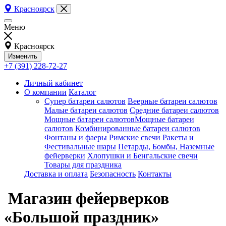
Красноярск
Меню
Красноярск
Изменить
+7 (391) 228-72-27
Личный кабинет
О компании
Каталог
Супер батареи салютов
Веерные батареи салютов
Малые батареи салютов
Средние батареи салютов
Мощные батареи салютовМощные батареи
салютов
Комбинированные батареи салютов
Фонтаны и фаеры
Римские свечи
Ракеты и
Фестивальные шары
Петарды, Бомбы, Наземные
фейерверки
Хлопушки и Бенгальские свечи
Товары для праздника
Доставка и оплата
Безопасность
Контакты
Магазин фейерверков
«Большой праздник»