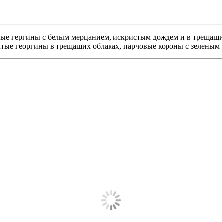
ные гергины с белым мерцанием, искристым дождем и в трещащи
лтые георгины в трещащих облаках, парчовые короны с зеленым