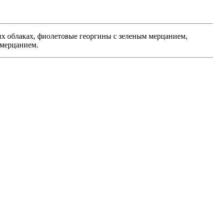
х облаках, фиолетовые георгины с зеленым мерцанием,
 мерцанием.
С
Ц