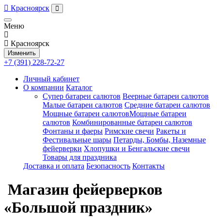
Красноярск
Меню
Красноярск
Изменить
+7 (391) 228-72-27
Личный кабинет
О компании
Каталог
Супер батареи салютов
Веерные батареи салютов
Малые батареи салютов
Средние батареи салютов
Мощные батареи салютовМощные батареи
салютов
Комбинированные батареи салютов
Фонтаны и фаеры
Римские свечи
Ракеты и
Фестивальные шары
Петарды, Бомбы, Наземные
фейерверки
Хлопушки и Бенгальские свечи
Товары для праздника
Доставка и оплата
Безопасность
Контакты
Магазин фейерверков
«Большой праздник»