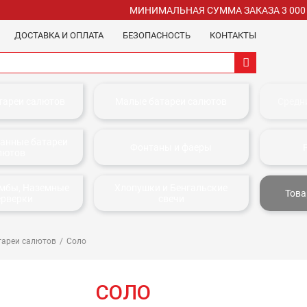
МИНИМАЛЬНАЯ СУММА ЗАКАЗА 3 000
ДОСТАВКА И ОПЛАТА
БЕЗОПАСНОСТЬ
КОНТАКТЫ
тареи салютов
Малые батареи салютов
Средн
анные батареи
Фонтаны и фаеры
лютов
омбы, Наземные
Хлопушки и Бенгальские
Това
ерверки
свечи
тареи салютов
Соло
СОЛО