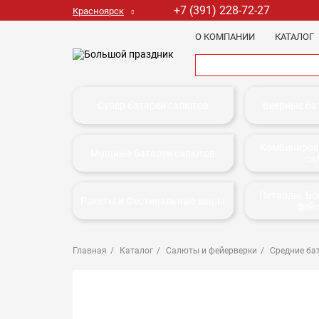
+7 (391) 228-72-27
Красноярск
О КОМПАНИИ
КАТАЛОГ
Супер батареи салютов
Веерные ба
Комбиниров
Мощные батареи салютов
са
Петарды, Б
Ракеты и Фестивальные шары
фей
Главная
Каталог
Салюты и фейерверки
Средние ба