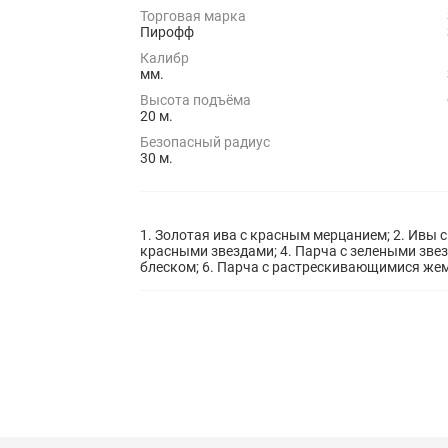
Торговая марка
Пирофф
Калибр
мм.
Высота подъёма
20 м.
Безопасный радиус
30 м.
1. Золотая ива с красным мерцанием; 2. Ивы с
красными звездами; 4. Парча с зелеными звез
блеском; 6. Парча с растрескивающимися же