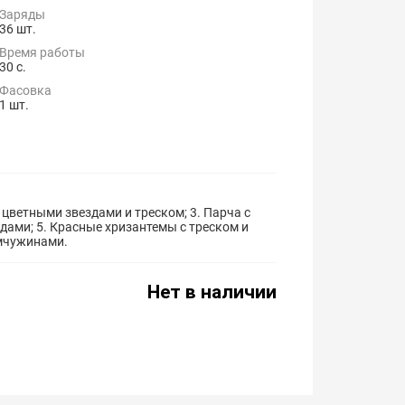
Заряды
36 шт.
Время работы
30 с.
Фасовка
1 шт.
 цветными звездами и треском; 3. Парча с
дами; 5. Красные хризантемы с треском и
мчужинами.
Нет в наличии