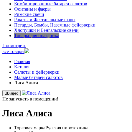
Комбинированные батареи салютов
Фонтаны и фаеры
Римские свечи
Ракеты и Фестивальные шары
Петарды, Бомбы, Наземные фейерверки
Хлопушки и Бенгальские свечи
Товары для праздника
Посмотреть
все товары
Главная
Каталог
Салюты и фейерверки
Малые батареи салютов
Лиса Алиса
Видео
Не запускать в помещении!
Лиса Алиса
Торговая марка
Русская пиротехника